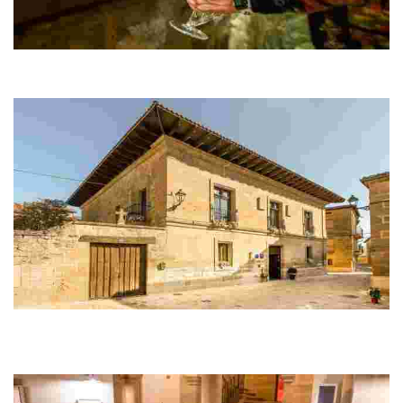
Noche Teatrissera
En el palacete Teatrisso: visita guiada, cata en bodega del XVII y Cena
Teatrissera con maridaje, culminando con alojamiento lleno de encanto
TEATRISSO HOTEL
Hotel con encanto en una casa palacio del siglo XVII, con 12 habitaciones
inspiradas en el arte. Tiene jardín, bodega y es ideal para descubrir La Rioja
Alta.