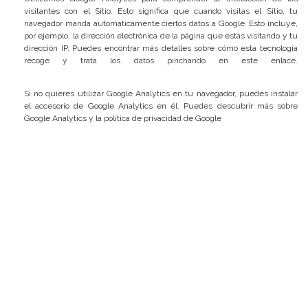
visitantes con el Sitio. Esto significa que cuando visitas el Sitio, tu
navegador manda automáticamente ciertos datos a Google. Esto incluye,
por ejemplo, la dirección electrónica de la página que estás visitando y tu
dirección IP. Puedes encontrar más detalles sobre cómo esta tecnología
recoge y trata los datos pinchando en este enlace.
https://www.google.com/policies/privacy/partners/
Si no quieres utilizar Google Analytics en tu navegador, puedes instalar
el accesorio de Google Analytics en él. Puedes descubrir más sobre
Google Analytics y la política de privacidad de Google
aquí.
Los usuarios siempre pueden declinar las cookies si lo permite su
navegador, si bien hacerlo podría afectar su uso de la página web.